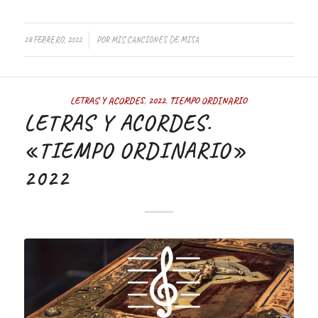
/
28 FEBRERO, 2022
POR
MIS CANCIONES DE MISA
LETRAS Y ACORDES
,
2022
,
TIEMPO ORDINARIO
LETRAS Y ACORDES.
«TIEMPO ORDINARIO»
2022