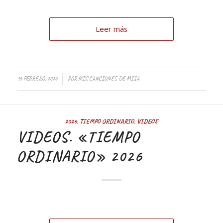
Leer más
/
16 FEBRERO, 2026
POR
MIS CANCIONES DE MISA
2026
,
TIEMPO ORDINARIO
,
VIDEOS
VIDEOS. «TIEMPO
ORDINARIO» 2026