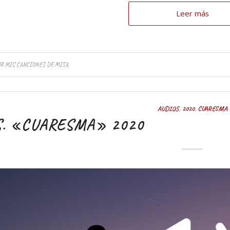
Leer más
OR
MIS CANCIONES DE MISA
AUDIOS
,
2020
,
CUARESMA
S. «CUARESMA» 2020