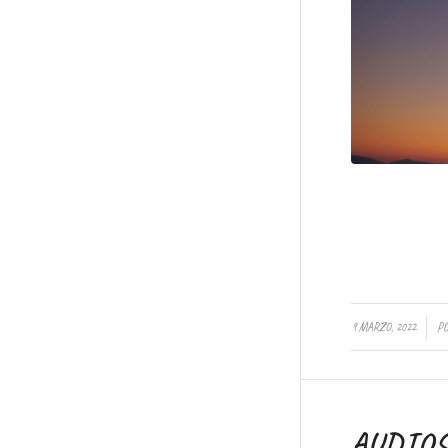
/
9 MARZO, 2022
P
AUDIO