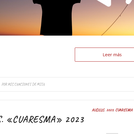
Leer más
POR
MIS CANCIONES DE MISA
AUDIOS
,
2023
,
CUARESMA
S. «CUARESMA» 2023