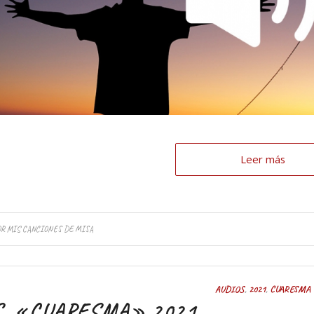
Leer más
OR
MIS CANCIONES DE MISA
AUDIOS
,
2021
,
CUARESMA
S. «CUARESMA» 2021