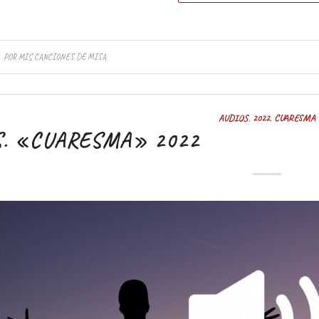
POR
MIS CANCIONES DE MISA
AUDIOS
,
2022
,
CUARESMA
S. «CUARESMA» 2022