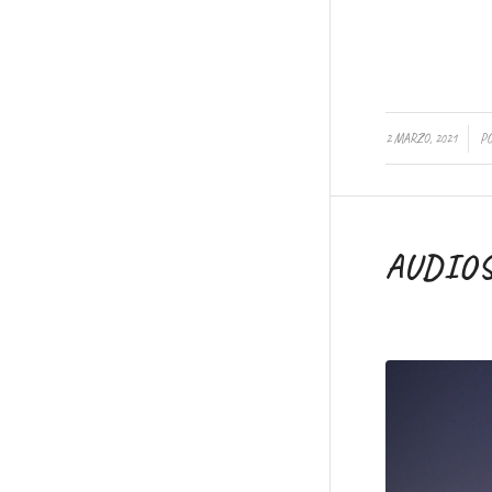
/
2 MARZO, 2021
P
AUDIO