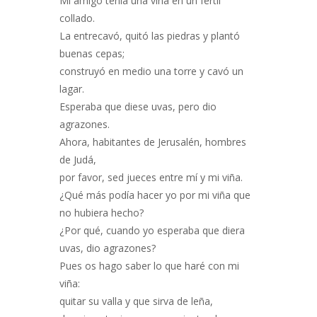
Mi amigo tenía una viña en un fértil
collado.
La entrecavó, quitó las piedras y plantó
buenas cepas;
construyó en medio una torre y cavó un
lagar.
Esperaba que diese uvas, pero dio
agrazones.
Ahora, habitantes de Jerusalén, hombres
de Judá,
por favor, sed jueces entre mí y mi viña.
¿Qué más podía hacer yo por mi viña que
no hubiera hecho?
¿Por qué, cuando yo esperaba que diera
uvas, dio agrazones?
Pues os hago saber lo que haré con mi
viña:
quitar su valla y que sirva de leña,