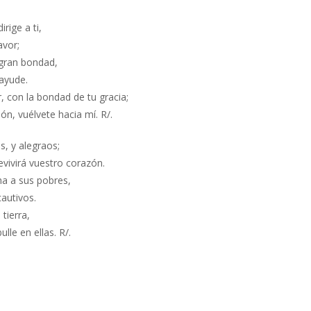
rige a ti,
avor;
gran bondad,
 ayude.
con la bondad de tu gracia;
n, vuélvete hacia mí. R/.
s, y alegraos;
evivirá vuestro corazón.
a a sus pobres,
autivos.
 tierra,
lle en ellas. R/.