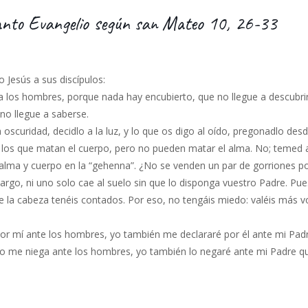
santo Evangelio según san Mateo 10, 26-33
o Jesús a sus discípulos:
 los hombres, porque nada hay encubierto, que no llegue a descubrir
no llegue a saberse.
 oscuridad, decidlo a la luz, y lo que os digo al oído, pregonadlo desd
los que matan el cuerpo, pero no pueden matar el alma. No; temed 
n alma y cuerpo en la “gehenna”. ¿No se venden un par de gorriones p
argo, ni uno solo cae al suelo sin que lo disponga vuestro Padre. Pu
de la cabeza tenéis contados. Por eso, no tengáis miedo: valéis más 
por mí ante los hombres, yo también me declararé por él ante mi Pad
 uno me niega ante los hombres, yo también lo negaré ante mi Padre q