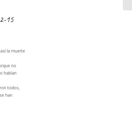
12-15
así la muerte
porque no
no habían
eron todos,
 se han