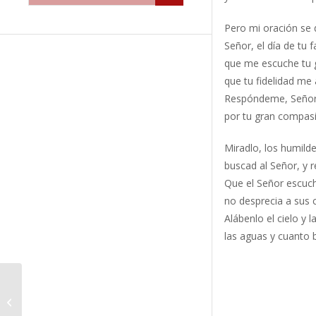
Pero mi oración se di
Señor, el día de tu f
que me escuche tu 
que tu fidelidad me
Respóndeme, Señor, 
por tu gran compasió
Miradlo, los humilde
buscad al Señor, y r
Que el Señor escuch
no desprecia a sus c
Alábenlo el cielo y la
las aguas y cuanto bu
Homilía XI Domingo del
tiempo ordinario. 14