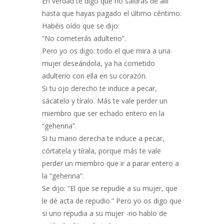
En verdad te digo que no saldrás de allí
hasta que hayas pagado el último céntimo.
Habéis oído que se dijo:
“No cometerás adulterio”.
Pero yo os digo: todo el que mira a una
mujer deseándola, ya ha cometido
adulterio con ella en su corazón.
Si tu ojo derecho te induce a pecar,
sácatelo y tíralo. Más te vale perder un
miembro que ser echado entero en la
“gehenna”.
Si tu mano derecha te induce a pecar,
córtatela y tírala, porque más te vale
perder un miembro que ir a parar entero a
la “gehenna”.
Se dijo: “El que se repudie a su mujer, que
le dé acta de repudio.” Pero yo os digo que
si uno repudia a su mujer -no hablo de