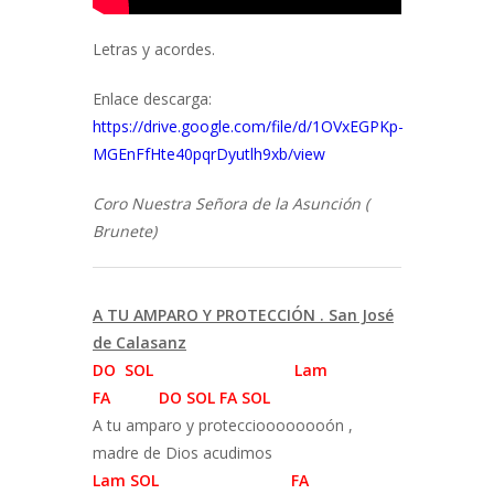
Letras y acordes.
Enlace descarga:
https://drive.google.com/file/d/1OVxEGPKp-
MGEnFfHte40pqrDyutlh9xb/view
Coro Nuestra Señora de la Asunción (
Brunete)
A TU AMPARO Y PROTECCIÓN . San José
de Calasanz
DO SOL Lam
FA DO SOL FA SOL
A tu amparo y proteccioooooooón ,
madre de Dios acudimos
Lam SOL FA