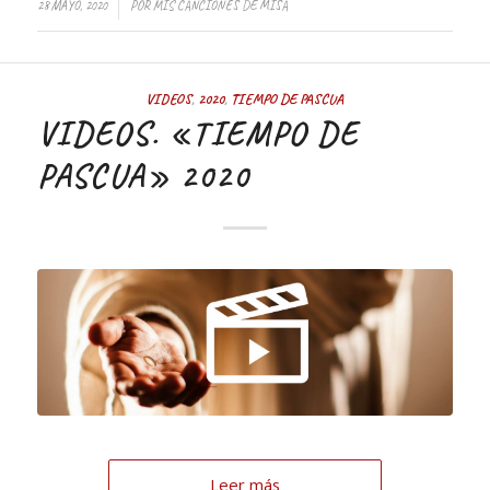
28 MAYO, 2020
POR
MIS CANCIONES DE MISA
VIDEOS
,
2020
,
TIEMPO DE PASCUA
VIDEOS. «TIEMPO DE
PASCUA» 2020
Leer más