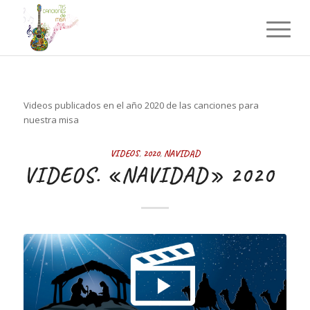
Videos publicados en el año 2020 de las canciones para
nuestra misa
VIDEOS
,
2020
,
NAVIDAD
VIDEOS. «NAVIDAD» 2020