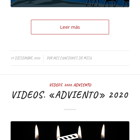
Leer más
/
21 DICIEMBRE, 2020
POR
MIS CANCIONES DE MISA
VIDEOS
,
2020
,
ADVIENTO
VIDEOS. «ADVIENTO» 2020