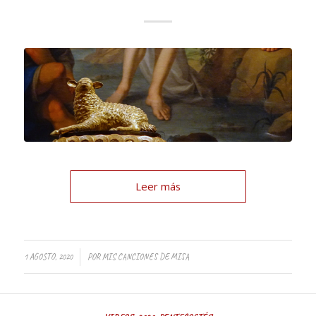
Leer más
1 AGOSTO, 2020
POR
MIS CANCIONES DE MISA