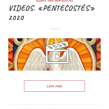
VIDEOS
,
2020
,
PENTECOSTÉS
VIDEOS. «PENTECOSTÉS»
2020
Leer más