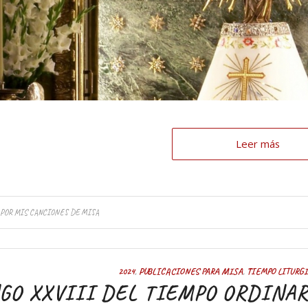
Leer más
POR
MIS CANCIONES DE MISA
2024
,
PUBLICACIONES PARA MISA
,
TIEMPO LITURG
O XXVIII DEL TIEMPO ORDINARIO