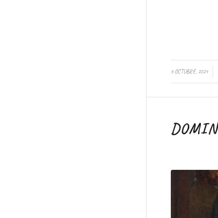
/
6 OCTUBRE, 2024
DOMING