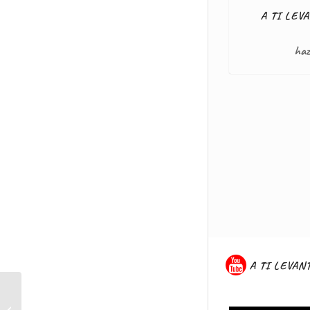
A TI LEVA
haz
A TI LEVAN
Audios «Cuaresma»