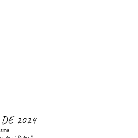
 DE 2024
esma
sa de mi Padre
”