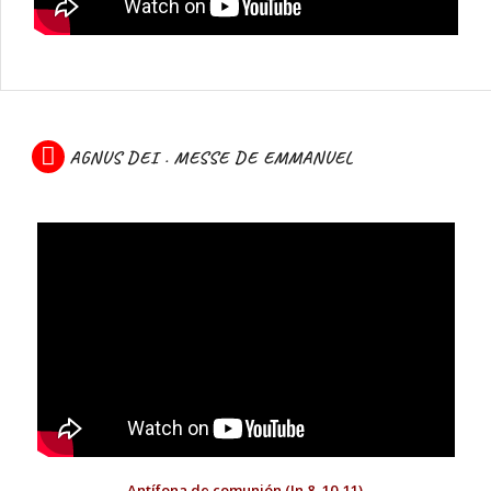
AGNUS DEI . MESSE DE EMMANUEL
Antífona de comuni
ón
(Jn 8, 10-11)