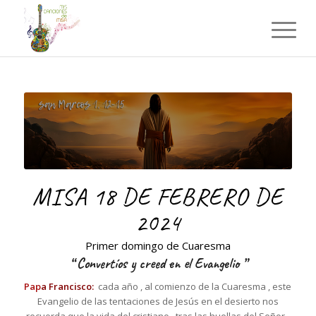
MISA 18 DE FEBRERO DE
2024
Primer domingo de Cuaresma
“
Convertíos y creed en el Evangelio
”
Pap
a Francisco:
cada año , al comienzo de la Cuaresma , este
Evangelio de las tentaciones de Jesús en el desierto nos
recuerda que la vida del cristiano , tras las huellas del Señor ,