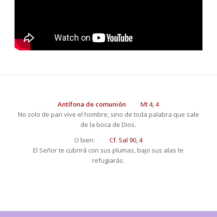
Antífona de comunión
Mt
4, 4
No solo de pan vive el hombre, sino de toda palabra que sale
de la boca de Dios.
O bien:
Cf.
Sal
90, 4
El Señor te cubrirá con sus plumas, bajo sus alas te
refugiarás.