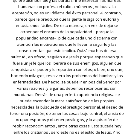
quiere distribuir alegrías baratas ni le interesan las mareas
humanas. no profesa el culto a números , no busca la
aceptación, no es un idólatra del éxito personal. Al contrario,
parece que le preocupa que la gente le siga con euforia y
entusiasmos fáciles. De esta manera, en vez de dejarse
atraer por el encanto de la popularidad – porque la
popularidad encanta- , pide que cada uno discierna con
atención las motivaciones que le llevan a seguirlo y las
consecuencias que esto implica. Quizá muchos de esa
multitud , en efecto, seguían a a Jesús porque esperaban que
fuera un jefe que los liberara de sus enemigos, alguien que
conquistara el poder y lo repartiera con ellos; o bien, uno que,
haciendo milagros, resolviera los problemas del hambre y las
enfermedades. De hecho, se puede ir en pos del Señor por
varias razones, y algunas, debemos reconocerlas, son
mundanas. Detrás de una perfecta apariencia religiosa se
puede esconder la mera satisfacción de las propias
necesidades, la búsqueda del prestigio personal, el deseo de
tener una posición, de tener las cosas bajo control, el ansia de
ocupar espacios y obtener privilegios, y la aspiración de
recibir reconocimientos , entre otras cosas. Esto sucede hoy
entre los cristianos . pero este no es el estilo de Jesús. Y no