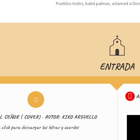
Pueblos todos, batid palmas, aclamad a Dios 
CORDERO DE DIOS
COMUNIO
ENTRADA
A
 SEÑOR ( COVER) . AUTOR: KIKO ARGUELLO
 click para descargar las letras y acordes