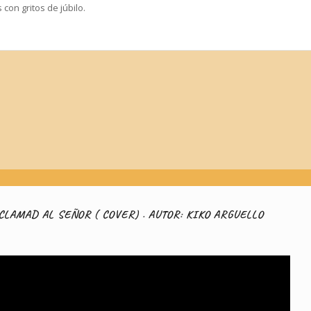
con gritos de júbilo.
N Y POSTCOMUNION
CANCIÓN A MARÍA
CLAMAD AL SEÑOR ( COVER) . AUTOR: KIKO ARGUELLO