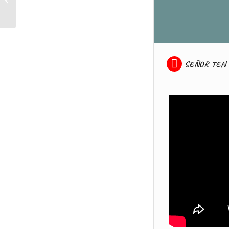
ESTA OFRENDA ( cover
). Autor : Marco...
SEÑOR TEN 