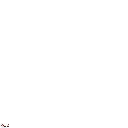
presentacion de dones
PRESENTACIÓN DE DONES
l
46, 2
n y postcomunión
SALIDA CANTO A MARÍA