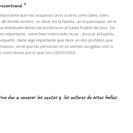
a encontrará
”
es importante que nos acojamos unos a otros como tales, como
 donde vivimos , es decir, en la familia , en la parroquia , en la
 ha distribuido dones de profecía en el Santo Pueblo de Dios : he
 importante , viene bien sobre todo rezar , invocar al Espíritu ,
pequeño , tiene algo importante que decir un don profético que
ermanos , en el que las personas no se sienten acogidas solo si
s como dones por lo que son ( 02/07/2023)
sino dar a conocer los cantos y los autores de estas bellas