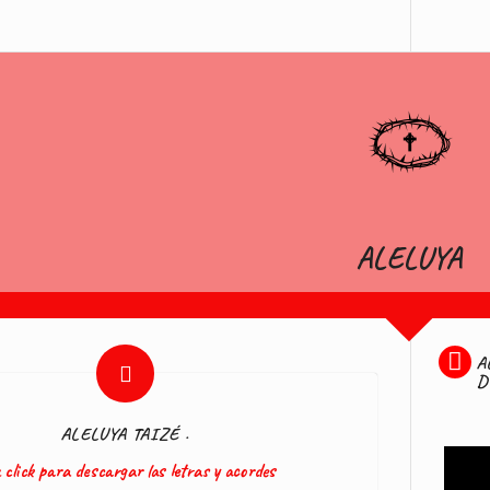
ALELUYA
A
D
ALELUYA TAIZÉ .
 click para descargar las letras y acordes