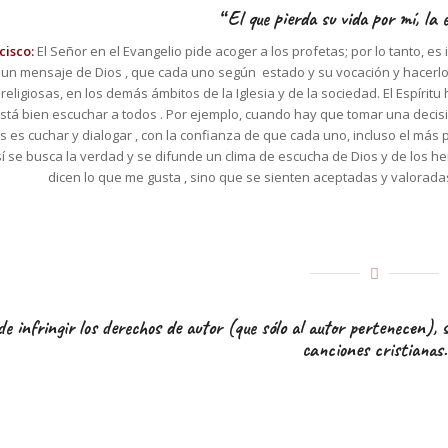
“
El que pierda su vida por mí, l
cisco:
El Señor en el Evangelio pide acoger a los profetas; por lo tanto, 
n mensaje de Dios , que cada uno según estado y su vocación y hacerlo allí
ligiosas, en los demás ámbitos de la Iglesia y de la sociedad. El Espíritu
stá bien escuchar a todos . Por ejemplo, cuando hay que tomar una decisión
 es cuchar y dialogar , con la confianza de que cada uno, incluso el más 
sí se busca la verdad y se difunde un clima de escucha de Dios y de los h
dicen lo que me gusta , sino que se sienten aceptadas y valorada
e infringir los derechos de autor (que sólo al autor pertenecen), 
canciones cristianas.