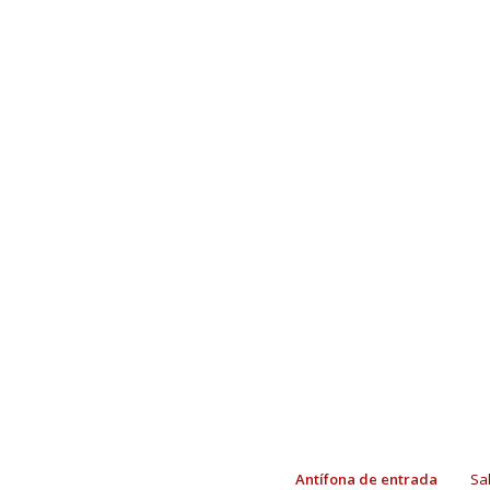
ten piedad
aleluya
SEÑOR TEN PIEDAD
ALELUYA
Antífona de entrada
Sa
cordero de Dios
comunió