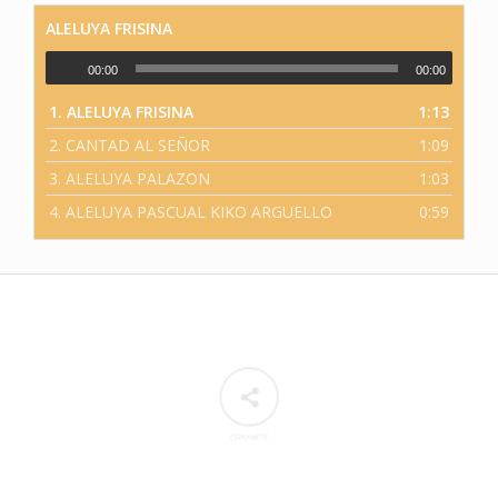
ALELUYA FRISINA
00:00
00:00
1.
ALELUYA FRISINA
1:13
2.
CANTAD AL SEÑOR
1:09
3.
ALELUYA PALAZON
1:03
4.
ALELUYA PASCUAL KIKO ARGUELLO
0:59
COMPARTE: